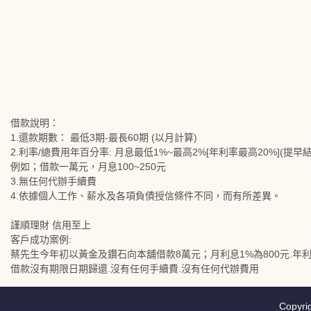
借款說明：
1.還款期數： 最低3期-最長60期 (以月計算)
2.利率/總費用年百分率: 月息最低1%~最高2%[年利率最高20%](提
例如；借款一萬元，月息100~250元
3.無任何代辦手續費
4.依據個人工作、薪水及各項負債授信條件不同，而有所差異。
謹順理財 信用至上
客戶成功案例:
蔡先生今年初以黃金及鑽石向本舖借款8萬元；月利息1%為800元.年利息1
借款沒有期限日期歸還.沒有任何手續費.沒有任何代辦費用
Copyri