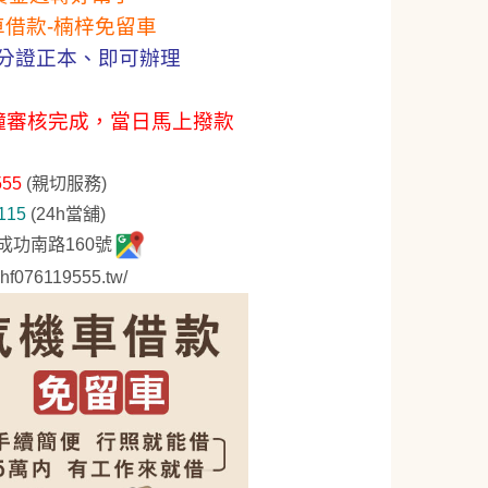
車借款-楠梓免留車
分證正本、即可辦理
鐘審核完成，當日馬上撥款
555
(親切服務)
115
(24h當舖)
功南路160號
.hf076119555.tw/