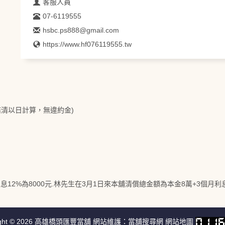
客服人員
07-6119555
hsbc.ps888@gmail.com
https://www.hf076119555.tw
早結清以日計算，無違約金)
2%為8000元.林先生在3月1日來本舖清償總金額為本金8萬+3個月利息共2
ght © 2026
高雄橋頭匯豐當舖
網站維護：
當舖搜尋網
網站地圖