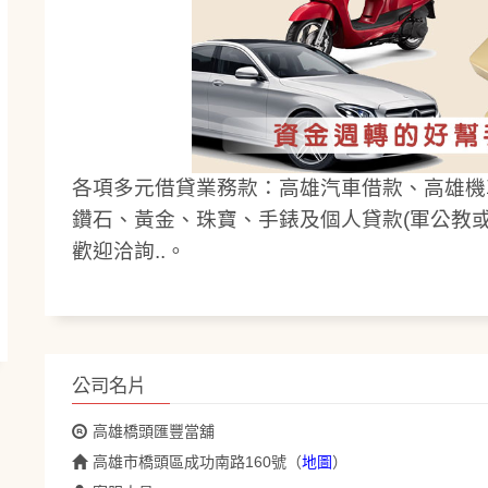
各項多元借貸業務款：高雄汽車借款、高雄機
鑽石
、黃金、珠寶、手錶及個人貸款(軍公教
歡迎洽詢..。
公司名片
高雄橋頭匯豐當舖
高雄市橋頭區成功南路160號
（
地圖
）