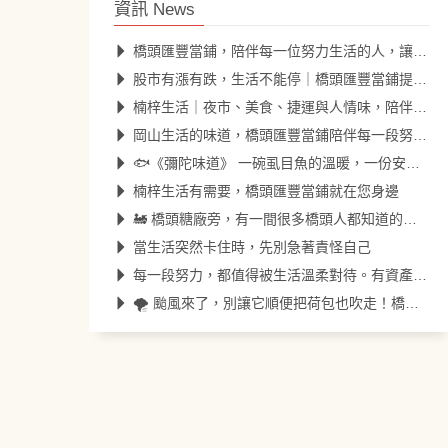
資訊 News
橋頭匯豐當鋪，陪伴每一位努力生活的人，讓每一天都更安心。
股市有漲有跌，生活不能停｜橋頭匯豐當鋪提供安心資金調度服務
楠梓生活｜夜市、美食、捷運與人情味，陪伴每一天的努力
岡山生活的味道，橋頭匯豐當鋪陪伴每一段努力的日常
🐟《彌陀味道》 一碗虱目魚的溫暖，一份安心的陪伴。
楠梓生活有需要，橋頭匯豐當鋪就在您身邊
🚂 橋頭糖廠旁，有一間很多橋頭人都知道的匯豐。
當生活突然卡住時，先別急著責怪自己
每一段努力，都值得被生活溫柔對待。有資產，就有方法；有需要，就來找匯豐。
🌪️ 颱風來了，別讓它順便把荷包也吹走！橋頭匯豐當鋪陪您安心度過風雨