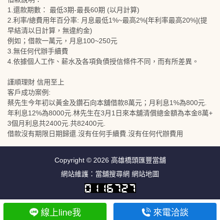
1.還款期數： 最低3期-最長60期 (以月計算)
2.利率/總費用年百分率: 月息最低1%~最高2%[年利率最高20%](提
早結清以日計算，無違約金)
例如；借款一萬元，月息100~250元
3.無任何代辦手續費
4.依據個人工作、薪水及各項負債授信條件不同，而有所差異。
謹順理財 信用至上
客戶成功案例:
蔡先生今年初以黃金及鑽石向本舖借款8萬元；月利息1%為800元.
年利息12%為8000元.林先生在3月1日來本舖清償總金額為本金8萬+
3個月利息共2400元.共82400元.
借款沒有期限日期歸還.沒有任何手續費.沒有任何代辦費用
Copyright © 2026
高雄橋頭匯豐當舖
網站維護：
當舖搜尋網
網站地圖
線上line我
來電洽談