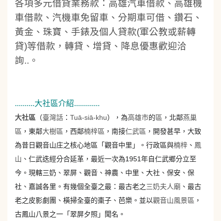
各項多元借貸業務款：高雄汽車借款、高雄機
車借款、汽機車免留車、分期車可借、鑽石
、
黃金、珠寶、手錶及個人貸款(軍公教或薪轉
貸)等借款，轉貸、增貸、降息優惠歡迎洽
詢..。
..........大社區介紹.............
大社區
（
臺灣話
：
Tuā-siā-khu
），為
高雄市
的
區
，北鄰
燕巢
區
，東鄰
大樹區
，西鄰
楠梓區
，南接
仁武區
，開發甚早，大致
為昔日觀音山庄之核心地區「觀音中里」。行政區與
楠梓
、
鳳
山
、仁武迭經分合延革，最近一次為1951年自仁武鄉分立至
今。現轄三奶、翠屏、觀音、神農、中里、大社、保安、保
社、嘉誠各里。有幾個全臺之最：最古老之
三奶夫人廟
、最古
老之皮影劇團、橫掃全臺的棗子、芭樂。並以
觀音山風景區
，
古鳳山八景之一「翠屏夕照」聞名。