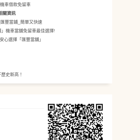
相關資訊
_匯豐當鋪_簡單又快速
舖」機車當舖免留車最佳選擇!
、安心選擇「匯豐當舖」
合寫下歷史新高！