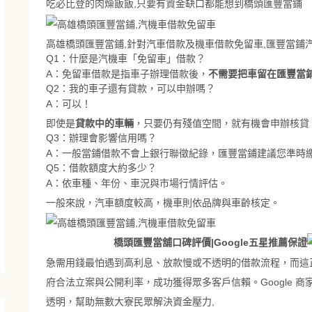
吃必比登的肉燥飯飯,只要有資金缺口都能想到橋頭匯豐當鋪
高雄橋頭匯豐當鋪,針對汽車借款及機車借款免留車,匯豐當鋪
Q1：什麼是汽機車「免留車」借款？
A：免留車借款是指車子辦理借款後，
不需要把車留在匯豐當
Q2：我的車子還有貸款，可以申辦嗎？
A：可以！
即使是
貸款中的車輛
，只要仍有殘值空間，就有機會申辦核貸
Q3：辦理會影響信用嗎？
A：一般當鋪借款不會上銀行聯徵紀錄，匯豐當鋪建議您準時
Q5：借款額度大約多少？
A：依車種、年份、車況與市場行情評估。
一般來說，汽車額度較高，機車則依品牌與車齡核定。
橋頭匯豐當舖口碑評價|Google五星推薦保證
急需用錢最怕遇到高利息、放款慢或不透明的借款流程，而這
府合法立案與公開利率，成功獲得眾多客戶信賴。Google 
透明，幫助無數大寮民眾解決資金壓力,