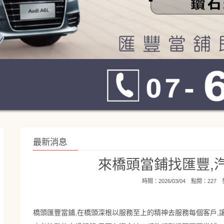
最新消息
來橋頭當鋪找匯豐,
時間：2026/03/04 點閱：227
橋頭匯豐當鋪,在橋頭深根以服務至上的精神去服務每個客戶,