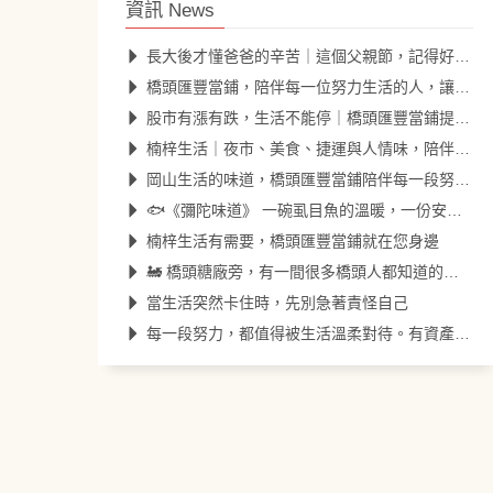
資訊 News
長大後才懂爸爸的辛苦｜這個父親節，記得好好陪他吃頓飯
橋頭匯豐當鋪，陪伴每一位努力生活的人，讓每一天都更安心。
股市有漲有跌，生活不能停｜橋頭匯豐當鋪提供安心資金調度服務
楠梓生活｜夜市、美食、捷運與人情味，陪伴每一天的努力
岡山生活的味道，橋頭匯豐當鋪陪伴每一段努力的日常
🐟《彌陀味道》 一碗虱目魚的溫暖，一份安心的陪伴。
楠梓生活有需要，橋頭匯豐當鋪就在您身邊
🚂 橋頭糖廠旁，有一間很多橋頭人都知道的匯豐。
當生活突然卡住時，先別急著責怪自己
每一段努力，都值得被生活溫柔對待。有資產，就有方法；有需要，就來找匯豐。